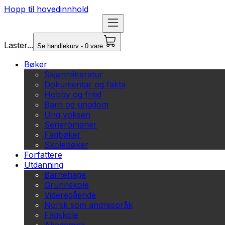
Hopp til hovedinnhold
Laster...
Se handlekurv - 0 vare
Bøker
Skjønnlitteratur
Dokumentar og fakta
Hobby og fritid
Barn og ungdom
Ung voksen
Serieromaner
Fagbøker
Skolebøker
Forfattere
Utdanning
Barnehage
Grunnskole
Videregående
Norsk som andrespråk
Fagskole