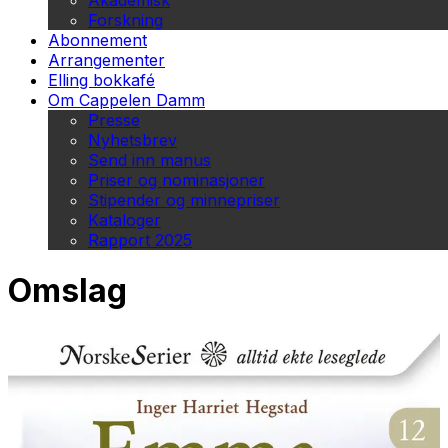
Akademisk
Forskning
Abonnement
Arrangementer
Elling bokkafé
Om Cappelen Damm
Presse
Nyhetsbrev
Send inn manus
Priser og nominasjoner
Stipender og minnepriser
Kataloger
Rapport 2025
Omslag