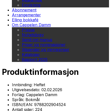
Akademisk
Forskning
Abonnement
Arrangementer
Elling bokkafé
Om Cappelen Damm
Presse
Nyhetsbrev
Send inn manus
Priser og nominasjoner
Stipender og minnepriser
Kataloger
Rapport 2025
Produktinformasjon
Innbinding:
Heftet
Utgivelsesdato:
02.02.2026
Forlag:
Cappelen Damm
Språk:
Bokmål
ISBN/EAN:
9788202904524
Antall sider:
224