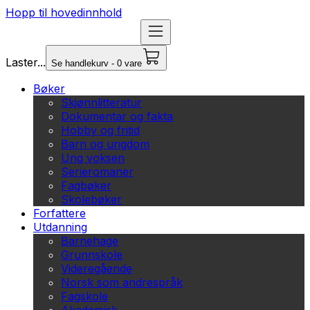
Hopp til hovedinnhold
Laster...
Se handlekurv - 0 vare
Bøker
Skjønnlitteratur
Dokumentar og fakta
Hobby og fritid
Barn og ungdom
Ung voksen
Serieromaner
Fagbøker
Skolebøker
Forfattere
Utdanning
Barnehage
Grunnskole
Videregående
Norsk som andrespråk
Fagskole