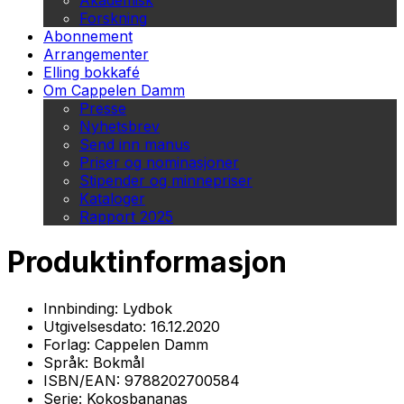
Akademisk
Forskning
Abonnement
Arrangementer
Elling bokkafé
Om Cappelen Damm
Presse
Nyhetsbrev
Send inn manus
Priser og nominasjoner
Stipender og minnepriser
Kataloger
Rapport 2025
Produktinformasjon
Innbinding:
Lydbok
Utgivelsesdato:
16.12.2020
Forlag:
Cappelen Damm
Språk:
Bokmål
ISBN/EAN:
9788202700584
Serie:
Kokosbananas