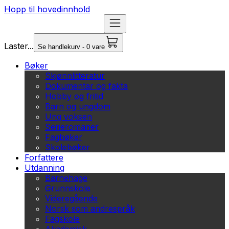
Hopp til hovedinnhold
Laster...
Se handlekurv - 0 vare
Bøker
Skjønnlitteratur
Dokumentar og fakta
Hobby og fritid
Barn og ungdom
Ung voksen
Serieromaner
Fagbøker
Skolebøker
Forfattere
Utdanning
Barnehage
Grunnskole
Videregående
Norsk som andrespråk
Fagskole