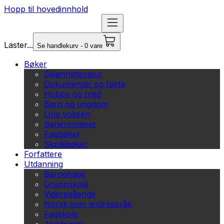
Hopp til hovedinnhold
Laster...
Se handlekurv - 0 vare
Bøker
Skjønnlitteratur
Dokumentar og fakta
Hobby og fritid
Barn og ungdom
Ung voksen
Serieromaner
Fagbøker
Skolebøker
Forfattere
Utdanning
Barnehage
Grunnskole
Videregående
Norsk som andrespråk
Fagskole