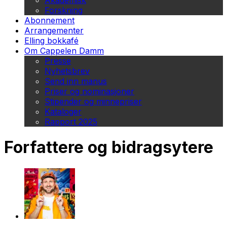
Akademisk
Forskning
Abonnement
Arrangementer
Elling bokkafé
Om Cappelen Damm
Presse
Nyhetsbrev
Send inn manus
Priser og nominasjoner
Stipender og minnepriser
Kataloger
Rapport 2025
Forfattere og bidragsytere