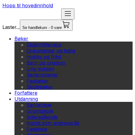
Hopp til hovedinnhold
Laster...
Se handlekurv - 0 vare
Bøker
Skjønnlitteratur
Dokumentar og fakta
Hobby og fritid
Barn og ungdom
Ung voksen
Serieromaner
Fagbøker
Skolebøker
Forfattere
Utdanning
Barnehage
Grunnskole
Videregående
Norsk som andrespråk
Fagskole