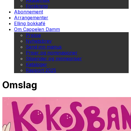
Akademisk
Forskning
Abonnement
Arrangementer
Elling bokkafé
Om Cappelen Damm
Presse
Nyhetsbrev
Send inn manus
Priser og nominasjoner
Stipender og minnepriser
Kataloger
Rapport 2025
Omslag