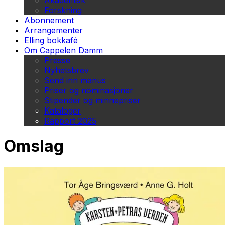
Akademisk
Forskning
Abonnement
Arrangementer
Elling bokkafé
Om Cappelen Damm
Presse
Nyhetsbrev
Send inn manus
Priser og nominasjoner
Stipender og minnepriser
Kataloger
Rapport 2025
Omslag