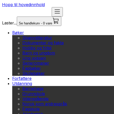
Hopp til hovedinnhold
Laster...
Se handlekurv - 0 vare
Bøker
Skjønnlitteratur
Dokumentar og fakta
Hobby og fritid
Barn og ungdom
Ung voksen
Serieromaner
Fagbøker
Skolebøker
Forfattere
Utdanning
Barnehage
Grunnskole
Videregående
Norsk som andrespråk
Fagskole