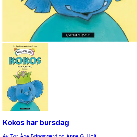
Kokos har bursdag
Av Tor Åge Bringsværd og Anne G. Holt