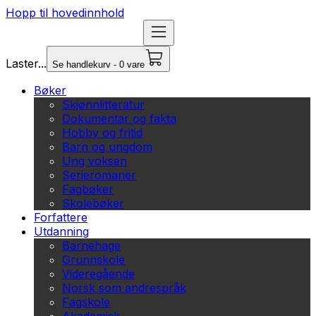
Hopp til hovedinnhold
Laster...
Se handlekurv - 0 vare
Bøker
Skjønnlitteratur
Dokumentar og fakta
Hobby og fritid
Barn og ungdom
Ung voksen
Serieromaner
Fagbøker
Skolebøker
Forfattere
Utdanning
Barnehage
Grunnskole
Videregående
Norsk som andrespråk
Fagskole