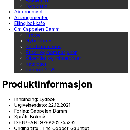
Akademisk
Forskning
Abonnement
Arrangementer
Elling bokkafé
Om Cappelen Damm
Presse
Nyhetsbrev
Send inn manus
Priser og nominasjoner
Stipender og minnepriser
Kataloger
Rapport 2025
Produktinformasjon
Innbinding:
Lydbok
Utgivelsesdato:
22.12.2021
Forlag:
Cappelen Damm
Språk:
Bokmål
ISBN/EAN:
9788202755232
Originaltittel:
The Copper Gauntlet