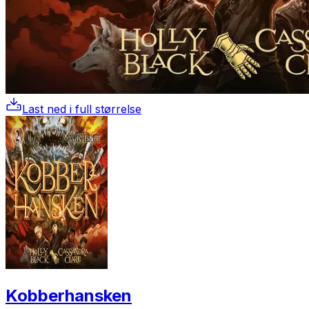
Last ned i full størrelse
Kobberhansken