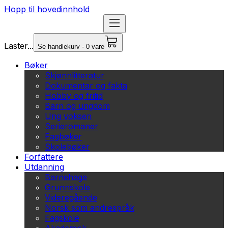
Hopp til hovedinnhold
Laster...
Se handlekurv - 0 vare
Bøker
Skjønnlitteratur
Dokumentar og fakta
Hobby og fritid
Barn og ungdom
Ung voksen
Serieromaner
Fagbøker
Skolebøker
Forfattere
Utdanning
Barnehage
Grunnskole
Videregående
Norsk som andrespråk
Fagskole