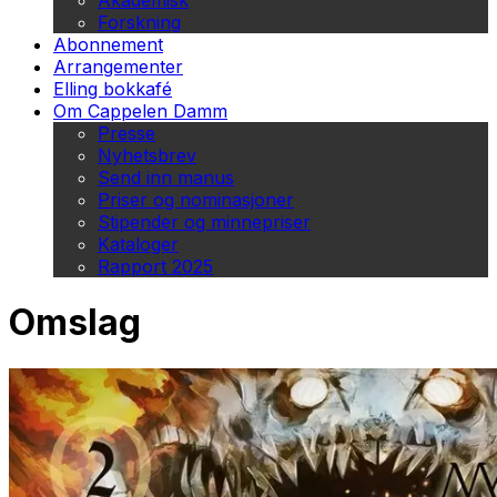
Akademisk
Forskning
Abonnement
Arrangementer
Elling bokkafé
Om Cappelen Damm
Presse
Nyhetsbrev
Send inn manus
Priser og nominasjoner
Stipender og minnepriser
Kataloger
Rapport 2025
Omslag