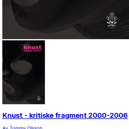
Knust - kritiske fragment 2000-2006
Av Tommy Olsson