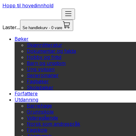
Hopp til hovedinnhold
Laster...
Se handlekurv - 0 vare
Bøker
Skjønnlitteratur
Dokumentar og fakta
Hobby og fritid
Barn og ungdom
Ung voksen
Serieromaner
Fagbøker
Skolebøker
Forfattere
Utdanning
Barnehage
Grunnskole
Videregående
Norsk som andrespråk
Fagskole