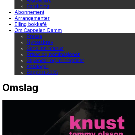
Akademisk
Forskning
Abonnement
Arrangementer
Elling bokkafé
Om Cappelen Damm
Presse
Nyhetsbrev
Send inn manus
Priser og nominasjoner
Stipender og minnepriser
Kataloger
Rapport 2025
Omslag