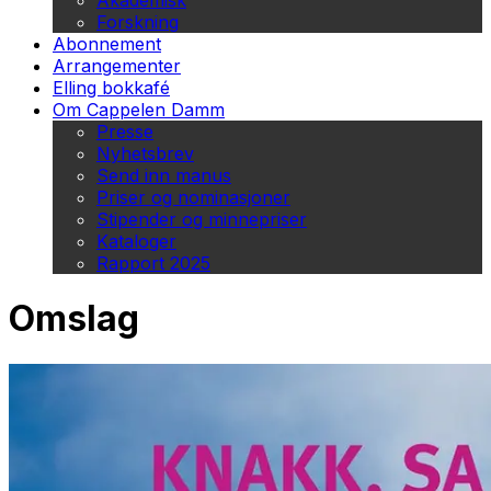
Akademisk
Forskning
Abonnement
Arrangementer
Elling bokkafé
Om Cappelen Damm
Presse
Nyhetsbrev
Send inn manus
Priser og nominasjoner
Stipender og minnepriser
Kataloger
Rapport 2025
Omslag