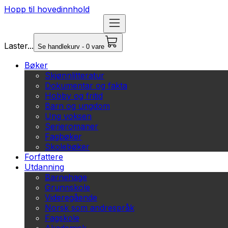
Hopp til hovedinnhold
Laster...
Se handlekurv - 0 vare
Bøker
Skjønnlitteratur
Dokumentar og fakta
Hobby og fritid
Barn og ungdom
Ung voksen
Serieromaner
Fagbøker
Skolebøker
Forfattere
Utdanning
Barnehage
Grunnskole
Videregående
Norsk som andrespråk
Fagskole