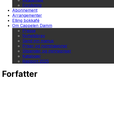
Akademisk
Forskning
Abonnement
Arrangementer
Elling bokkafé
Om Cappelen Damm
Presse
Nyhetsbrev
Send inn manus
Priser og nominasjoner
Stipender og minnepriser
Kataloger
Rapport 2025
Forfatter