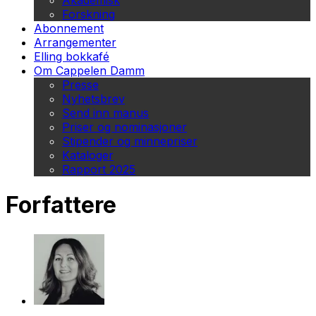
Akademisk
Forskning
Abonnement
Arrangementer
Elling bokkafé
Om Cappelen Damm
Presse
Nyhetsbrev
Send inn manus
Priser og nominasjoner
Stipender og minnepriser
Kataloger
Rapport 2025
Forfattere