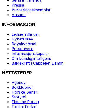
Send inn manus
Presse
Vurderingseksemplar
Ansatte
INFORMASJON
Ledige stillinger
Nyhetsbrev
Royaltyportal
Personvern
Informasjonskapsler
Om kunstig intelligens
Bærekraft i Cappelen Damm
NETTSTEDER
Agency
Bokklubber
Norske Serier
Storytel
Flamme Forlag
Fontini Forlag