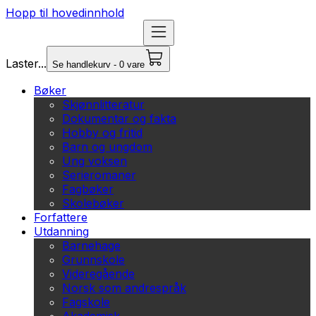
Hopp til hovedinnhold
Laster...
Se handlekurv - 0 vare
Bøker
Skjønnlitteratur
Dokumentar og fakta
Hobby og fritid
Barn og ungdom
Ung voksen
Serieromaner
Fagbøker
Skolebøker
Forfattere
Utdanning
Barnehage
Grunnskole
Videregående
Norsk som andrespråk
Fagskole