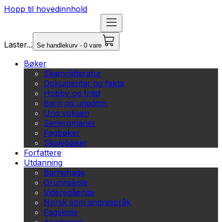
Hopp til hovedinnhold
Laster...
Se handlekurv - 0 vare
Bøker
Skjønnlitteratur
Dokumentar og fakta
Hobby og fritid
Barn og ungdom
Ung voksen
Serieromaner
Fagbøker
Skolebøker
Forfattere
Utdanning
Barnehage
Grunnskole
Videregående
Norsk som andrespråk
Fagskole