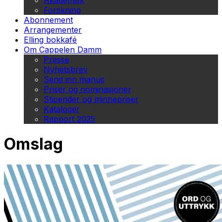
Akademisk
Forskning
Abonnement
Arrangementer
Elling bokkafé
Om Cappelen Damm
Presse
Nyhetsbrev
Send inn manus
Priser og nominasjoner
Stipender og minnepriser
Kataloger
Rapport 2025
Omslag