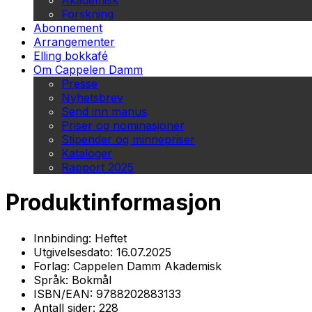
Akademisk
Forskning
Abonnement
Arrangementer
Elling bokkafé
Om Cappelen Damm
Presse
Nyhetsbrev
Send inn manus
Priser og nominasjoner
Stipender og minnepriser
Kataloger
Rapport 2025
Produktinformasjon
Innbinding:
Heftet
Utgivelsesdato:
16.07.2025
Forlag:
Cappelen Damm Akademisk
Språk:
Bokmål
ISBN/EAN:
9788202883133
Antall sider:
228