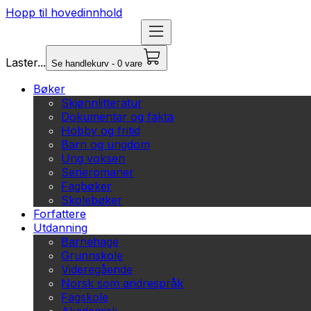
Hopp til hovedinnhold
Laster...
Se handlekurv - 0 vare
Bøker
Skjønnlitteratur
Dokumentar og fakta
Hobby og fritid
Barn og ungdom
Ung voksen
Serieromaner
Fagbøker
Skolebøker
Forfattere
Utdanning
Barnehage
Grunnskole
Videregående
Norsk som andrespråk
Fagskole