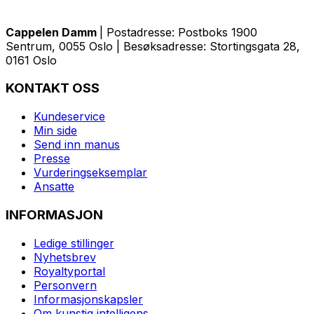
Cappelen Damm
| Postadresse: Postboks 1900
Sentrum, 0055 Oslo | Besøksadresse: Stortingsgata 28,
0161 Oslo
KONTAKT OSS
Kundeservice
Min side
Send inn manus
Presse
Vurderingseksemplar
Ansatte
INFORMASJON
Ledige stillinger
Nyhetsbrev
Royaltyportal
Personvern
Informasjonskapsler
Om kunstig intelligens