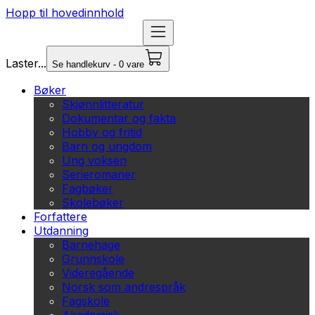
Hopp til hovedinnhold
Laster...
Se handlekurv - 0 vare
Bøker
Skjønnlitteratur
Dokumentar og fakta
Hobby og fritid
Barn og ungdom
Ung voksen
Serieromaner
Fagbøker
Skolebøker
Forfattere
Utdanning
Barnehage
Grunnskole
Videregående
Norsk som andrespråk
Fagskole