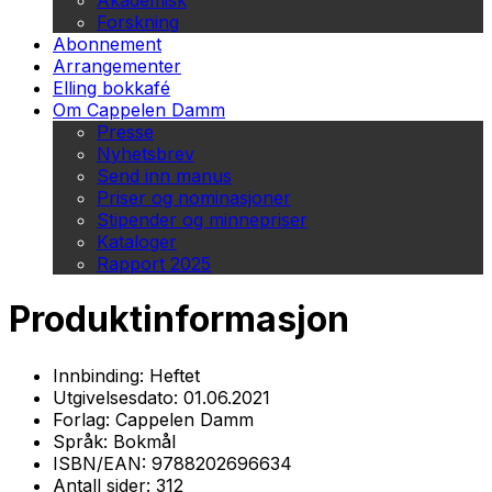
Akademisk
Forskning
Abonnement
Arrangementer
Elling bokkafé
Om Cappelen Damm
Presse
Nyhetsbrev
Send inn manus
Priser og nominasjoner
Stipender og minnepriser
Kataloger
Rapport 2025
Produktinformasjon
Innbinding:
Heftet
Utgivelsesdato:
01.06.2021
Forlag:
Cappelen Damm
Språk:
Bokmål
ISBN/EAN:
9788202696634
Antall sider:
312