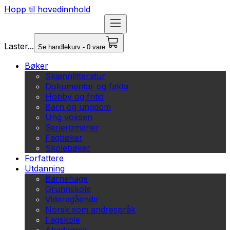
Hopp til hovedinnhold
Laster...
Se handlekurv - 0 vare
Bøker
Skjønnlitteratur
Dokumentar og fakta
Hobby og fritid
Barn og ungdom
Ung voksen
Serieromaner
Fagbøker
Skolebøker
Forfattere
Utdanning
Barnehage
Grunnskole
Videregående
Norsk som andrespråk
Fagskole