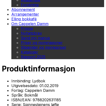
Akademisk
Forskning
Abonnement
Arrangementer
Elling bokkafé
Om Cappelen Damm
Presse
Nyhetsbrev
Send inn manus
Priser og nominasjoner
Stipender og minnepriser
Kataloger
Rapport 2025
Produktinformasjon
Innbinding:
Lydbok
Utgivelsesdato:
01.02.2019
Forlag:
Cappelen Damm
Språk:
Bokmål
ISBN/EAN:
9788202631185
Serie:
Spinnesteinens løfte