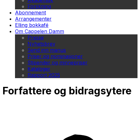
Akademisk
Forskning
Abonnement
Arrangementer
Elling bokkafé
Om Cappelen Damm
Presse
Nyhetsbrev
Send inn manus
Priser og nominasjoner
Stipender og minnepriser
Kataloger
Rapport 2025
Forfattere og bidragsytere