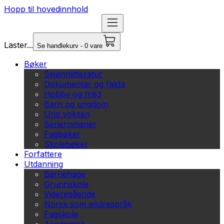
Hopp til hovedinnhold
Laster...
Se handlekurv - 0 vare
Bøker
Skjønnlitteratur
Dokumentar og fakta
Hobby og fritid
Barn og ungdom
Ung voksen
Serieromaner
Fagbøker
Skolebøker
Forfattere
Utdanning
Barnehage
Grunnskole
Videregående
Norsk som andrespråk
Fagskole