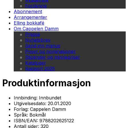
Akademisk
Forskning
Abonnement
Arrangementer
Elling bokkafé
Om Cappelen Damm
Presse
Nyhetsbrev
Send inn manus
Priser og nominasjoner
Stipender og minnepriser
Kataloger
Rapport 2025
Produktinformasjon
Innbinding:
Innbundet
Utgivelsesdato:
20.01.2020
Forlag:
Cappelen Damm
Språk:
Bokmål
ISBN/EAN:
9788202625122
Antall sider:
320