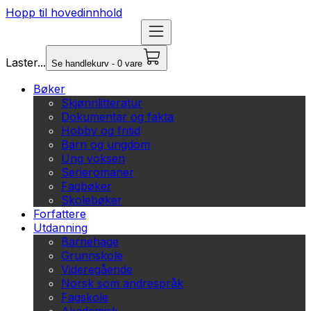
Hopp til hovedinnhold
Laster...
Se handlekurv - 0 vare
Bøker
Skjønnlitteratur
Dokumentar og fakta
Hobby og fritid
Barn og ungdom
Ung voksen
Serieromaner
Fagbøker
Skolebøker
Forfattere
Utdanning
Barnehage
Grunnskole
Videregående
Norsk som andrespråk
Fagskole