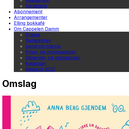
Akademisk
Forskning
Abonnement
Arrangementer
Elling bokkafé
Om Cappelen Damm
Presse
Nyhetsbrev
Send inn manus
Priser og nominasjoner
Stipender og minnepriser
Kataloger
Rapport 2025
Omslag