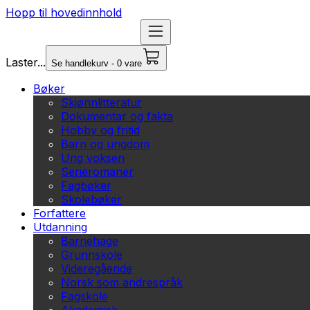
Hopp til hovedinnhold
Laster...
Se handlekurv - 0 vare
Bøker
Skjønnlitteratur
Dokumentar og fakta
Hobby og fritid
Barn og ungdom
Ung voksen
Serieromaner
Fagbøker
Skolebøker
Forfattere
Utdanning
Barnehage
Grunnskole
Videregående
Norsk som andrespråk
Fagskole