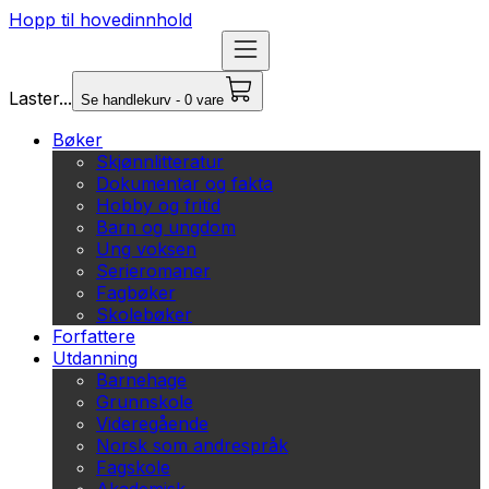
Hopp til hovedinnhold
Laster...
Se handlekurv - 0 vare
Bøker
Skjønnlitteratur
Dokumentar og fakta
Hobby og fritid
Barn og ungdom
Ung voksen
Serieromaner
Fagbøker
Skolebøker
Forfattere
Utdanning
Barnehage
Grunnskole
Videregående
Norsk som andrespråk
Fagskole