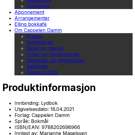
Akademisk
Forskning
Abonnement
Arrangementer
Elling bokkafé
Om Cappelen Damm
Presse
Nyhetsbrev
Send inn manus
Priser og nominasjoner
Stipender og minnepriser
Kataloger
Rapport 2025
Produktinformasjon
Innbinding:
Lydbok
Utgivelsesdato:
16.04.2021
Forlag:
Cappelen Damm
Språk:
Bokmål
ISBN/EAN:
9788202698966
Innlest av:
Marianne Magelssen