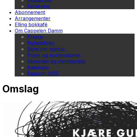
Akademisk
Forskning
Abonnement
Arrangementer
Elling bokkafé
Om Cappelen Damm
Presse
Nyhetsbrev
Send inn manus
Priser og nominasjoner
Stipender og minnepriser
Kataloger
Rapport 2025
Omslag