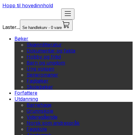
Hopp til hovedinnhold
Laster...
Se handlekurv - 0 vare
Bøker
Skjønnlitteratur
Dokumentar og fakta
Hobby og fritid
Barn og ungdom
Ung voksen
Serieromaner
Fagbøker
Skolebøker
Forfattere
Utdanning
Barnehage
Grunnskole
Videregående
Norsk som andrespråk
Fagskole