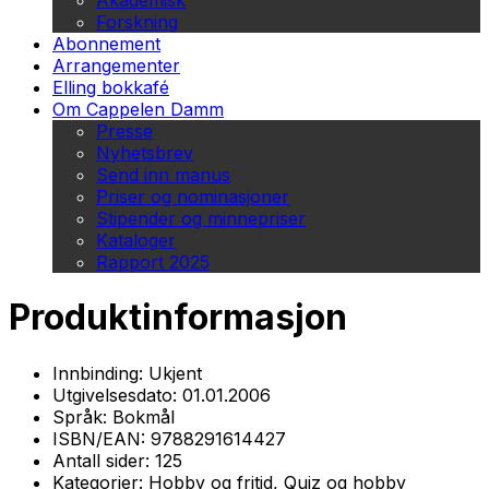
Akademisk
Forskning
Abonnement
Arrangementer
Elling bokkafé
Om Cappelen Damm
Presse
Nyhetsbrev
Send inn manus
Priser og nominasjoner
Stipender og minnepriser
Kataloger
Rapport 2025
Produktinformasjon
Innbinding:
Ukjent
Utgivelsesdato:
01.01.2006
Språk:
Bokmål
ISBN/EAN:
9788291614427
Antall sider:
125
Kategorier:
Hobby og fritid, Quiz og hobby