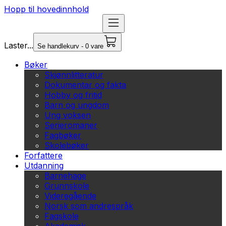
Hopp til hovedinnhold
Laster...
Se handlekurv - 0 vare
Bøker
Skjønnlitteratur
Dokumentar og fakta
Hobby og fritid
Barn og ungdom
Ung voksen
Serieromaner
Fagbøker
Skolebøker
Forfattere
Utdanning
Barnehage
Grunnskole
Videregående
Norsk som andrespråk
Fagskole