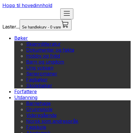
Hopp til hovedinnhold
Laster...
Se handlekurv - 0 vare
Bøker
Skjønnlitteratur
Dokumentar og fakta
Hobby og fritid
Barn og ungdom
Ung voksen
Serieromaner
Fagbøker
Skolebøker
Forfattere
Utdanning
Barnehage
Grunnskole
Videregående
Norsk som andrespråk
Fagskole