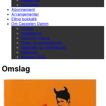
Akademisk
Forskning
Abonnement
Arrangementer
Elling bokkafé
Om Cappelen Damm
Presse
Nyhetsbrev
Send inn manus
Priser og nominasjoner
Stipender og minnepriser
Kataloger
Rapport 2025
Omslag