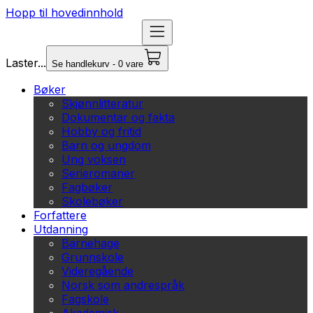
Hopp til hovedinnhold
Laster...
Se handlekurv - 0 vare
Bøker
Skjønnlitteratur
Dokumentar og fakta
Hobby og fritid
Barn og ungdom
Ung voksen
Serieromaner
Fagbøker
Skolebøker
Forfattere
Utdanning
Barnehage
Grunnskole
Videregående
Norsk som andrespråk
Fagskole