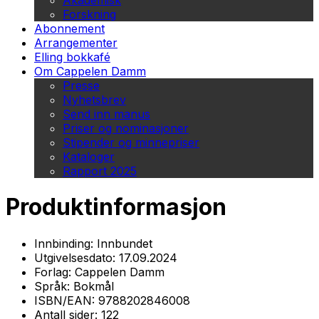
Akademisk
Forskning
Abonnement
Arrangementer
Elling bokkafé
Om Cappelen Damm
Presse
Nyhetsbrev
Send inn manus
Priser og nominasjoner
Stipender og minnepriser
Kataloger
Rapport 2025
Produktinformasjon
Innbinding:
Innbundet
Utgivelsesdato:
17.09.2024
Forlag:
Cappelen Damm
Språk:
Bokmål
ISBN/EAN:
9788202846008
Antall sider:
122