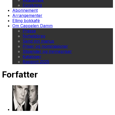
Akademisk
Forskning
Abonnement
Arrangementer
Elling bokkafé
Om Cappelen Damm
Presse
Nyhetsbrev
Send inn manus
Priser og nominasjoner
Stipender og minnepriser
Kataloger
Rapport 2025
Forfatter