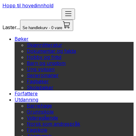
Hopp til hovedinnhold
Laster...
Se handlekurv - 0 vare
Bøker
Skjønnlitteratur
Dokumentar og fakta
Hobby og fritid
Barn og ungdom
Ung voksen
Serieromaner
Fagbøker
Skolebøker
Forfattere
Utdanning
Barnehage
Grunnskole
Videregående
Norsk som andrespråk
Fagskole