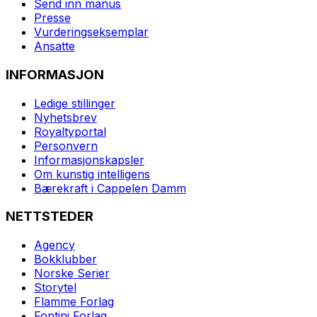
Send inn manus
Presse
Vurderingseksemplar
Ansatte
INFORMASJON
Ledige stillinger
Nyhetsbrev
Royaltyportal
Personvern
Informasjonskapsler
Om kunstig intelligens
Bærekraft i Cappelen Damm
NETTSTEDER
Agency
Bokklubber
Norske Serier
Storytel
Flamme Forlag
Fontini Forlag