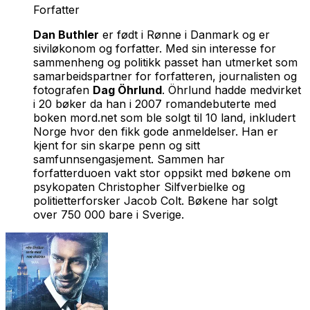
Forfatter
Dan Buthler
er født i Rønne i Danmark og er
siviløkonom og forfatter. Med sin interesse for
sammenheng og politikk passet han utmerket som
samarbeidspartner for forfatteren, journalisten og
fotografen
Dag Öhrlund
. Öhrlund hadde medvirket
i 20 bøker da han i 2007 romandebuterte med
boken
mord.net
som ble solgt til 10 land, inkludert
Norge hvor den fikk gode anmeldelser. Han er
kjent for sin skarpe penn og sitt
samfunnsengasjement. Sammen har
forfatterduoen vakt stor oppsikt med bøkene om
psykopaten Christopher Silfverbielke og
politietterforsker Jacob Colt. Bøkene har solgt
over 750 000 bare i Sverige.