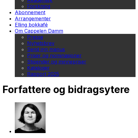
Akademisk
Forskning
Abonnement
Arrangementer
Elling bokkafé
Om Cappelen Damm
Presse
Nyhetsbrev
Send inn manus
Priser og nominasjoner
Stipender og minnepriser
Kataloger
Rapport 2025
Forfattere og bidragsytere