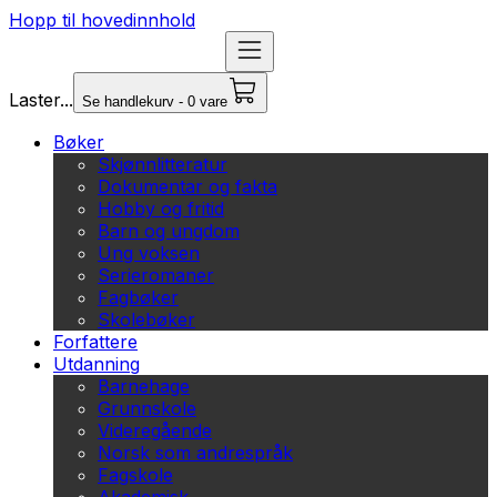
Hopp til hovedinnhold
Laster...
Se handlekurv - 0 vare
Bøker
Skjønnlitteratur
Dokumentar og fakta
Hobby og fritid
Barn og ungdom
Ung voksen
Serieromaner
Fagbøker
Skolebøker
Forfattere
Utdanning
Barnehage
Grunnskole
Videregående
Norsk som andrespråk
Fagskole