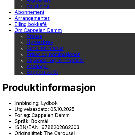
Akademisk
Forskning
Abonnement
Arrangementer
Elling bokkafé
Om Cappelen Damm
Presse
Nyhetsbrev
Send inn manus
Priser og nominasjoner
Stipender og minnepriser
Kataloger
Rapport 2025
Produktinformasjon
Innbinding:
Lydbok
Utgivelsesdato:
05.10.2025
Forlag:
Cappelen Damm
Språk:
Bokmål
ISBN/EAN:
9788202882303
Originaltittel:
The Carousel