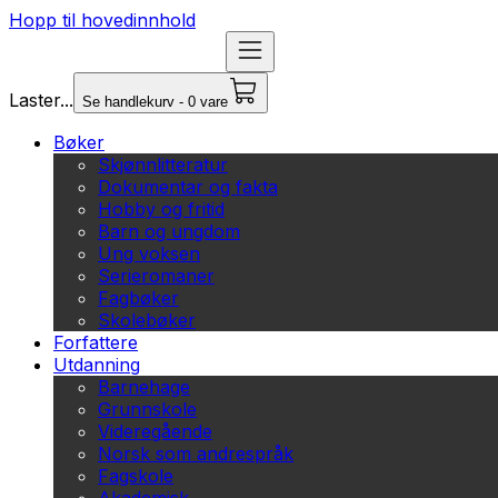
Hopp til hovedinnhold
Laster...
Se handlekurv - 0 vare
Bøker
Skjønnlitteratur
Dokumentar og fakta
Hobby og fritid
Barn og ungdom
Ung voksen
Serieromaner
Fagbøker
Skolebøker
Forfattere
Utdanning
Barnehage
Grunnskole
Videregående
Norsk som andrespråk
Fagskole