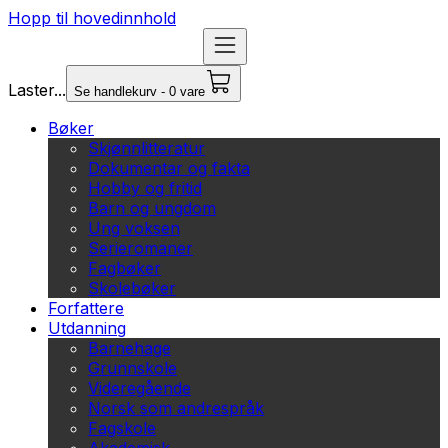
Hopp til hovedinnhold
Laster...
Se handlekurv - 0 vare
Bøker
Skjønnlitteratur
Dokumentar og fakta
Hobby og fritid
Barn og ungdom
Ung voksen
Serieromaner
Fagbøker
Skolebøker
Forfattere
Utdanning
Barnehage
Grunnskole
Videregående
Norsk som andrespråk
Fagskole