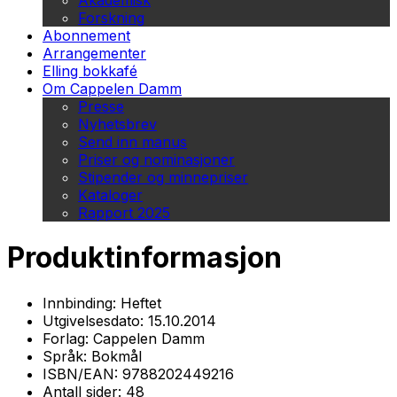
Akademisk
Forskning
Abonnement
Arrangementer
Elling bokkafé
Om Cappelen Damm
Presse
Nyhetsbrev
Send inn manus
Priser og nominasjoner
Stipender og minnepriser
Kataloger
Rapport 2025
Produktinformasjon
Innbinding:
Heftet
Utgivelsesdato:
15.10.2014
Forlag:
Cappelen Damm
Språk:
Bokmål
ISBN/EAN:
9788202449216
Antall sider:
48