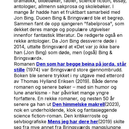
dramatikk, bildebøker, fabler, science fiction, essay,
antologier, allmenn sakprosa og skolebøker. I
mange år hadde han et fruktbart samarbeid med
Jon Bing. Duoen Bing & Bringsværd ble et begrep.
Sammen fant de opp sjangeren "fabelprosa", som
dekket deres mange og populære utgivelser
innenfor fantastisk litteratur. De redigerte også en
rekke antologier. Da Jon Bing dessverre døde i
2014, uttalte Bringsværd at «Det var jo ikke bare
han (
Jon Bing)
som døde, men (også) Bing &
Bringsværd».
Romanen
Den som har begge beina på jorda, står
stille
(1974) var Bringsværd store gjennombrudd.
Boken ble senere trykket i ny utgave med etterord
av Thomas Hylland Eriksen (2019). Både denne
romanen og senere bøker – med sin humor og
lune anarkisme - har påvirket mange yngre
forfattere. En rekke romaner, og nesten 50 år
senere ga han ut
Den himmelske makrell
(2023),
nok en underholdende, klok og fantasieggende
science fiction-roman. Den kritikerroste og
selvbiografiske
Mens jeg har dere her
(2019) skilte
seg fra mye annet fra Bringsværds mangslungne