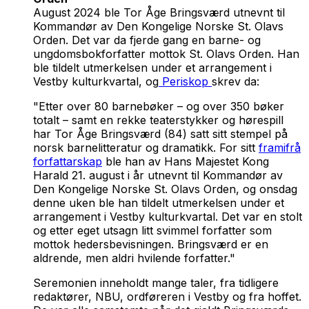
August 2024 ble Tor Åge Bringsværd utnevnt til
Kommandør av Den Kongelige Norske St. Olavs
Orden. Det var da fjerde gang en barne- og
ungdomsbokforfatter mottok St. Olavs Orden. Han
ble tildelt utmerkelsen under et arrangement i
Vestby kulturkvartal, og
Periskop
skrev da:
"Etter over 80 barnebøker – og over 350 bøker
totalt – samt en rekke teaterstykker og hørespill
har Tor Åge Bringsværd (84) satt sitt stempel på
norsk barnelitteratur og dramatikk. For sitt
framifrå
forfattarskap
ble han av Hans Majestet Kong
Harald 21. august i år utnevnt til Kommandør av
Den Kongelige Norske St. Olavs Orden, og onsdag
denne uken ble han tildelt utmerkelsen under et
arrangement i Vestby kulturkvartal. Det var en stolt
og etter eget utsagn litt svimmel forfatter som
mottok hedersbevisningen. Bringsværd er en
aldrende, men aldri hvilende forfatter."
Seremonien inneholdt mange taler, fra tidligere
redaktører, NBU, ordføreren i Vestby og fra hoffet.