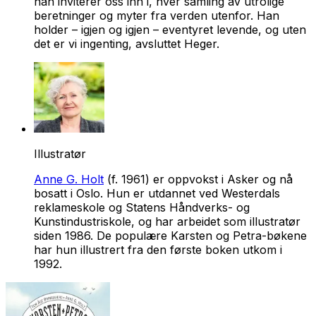
han inviterer oss inn i, hver samling av utrolige
beretninger og myter fra verden utenfor. Han
holder – igjen og igjen – eventyret levende, og uten
det
er vi ingenting, avsluttet Heger.
Illustratør
Anne G. Holt
(f. 1961) er oppvokst i Asker og nå
bosatt i Oslo. Hun er utdannet ved Westerdals
reklameskole og Statens Håndverks- og
Kunstindustriskole, og har arbeidet som illustratør
siden 1986. De populære Karsten og Petra-bøkene
har hun illustrert fra den første boken utkom i
1992.