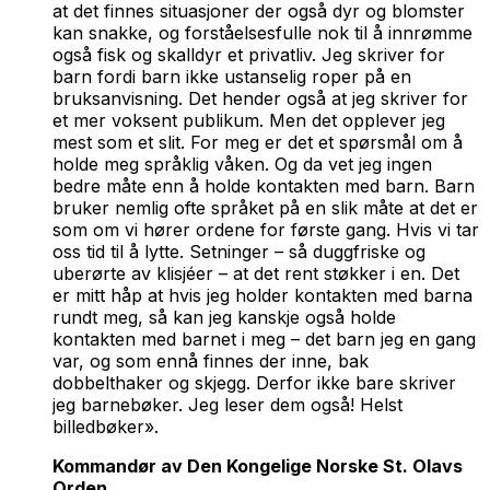
at det finnes situasjoner der også dyr og blomster
kan snakke, og forståelsesfulle nok til å innrømme
også fisk og skalldyr et privatliv. Jeg skriver for
barn fordi barn ikke ustanselig roper på en
bruksanvisning. Det hender også at jeg skriver for
et mer voksent publikum. Men det opplever jeg
mest som et slit. For meg er det et spørsmål om å
holde meg språklig våken. Og da vet jeg ingen
bedre måte enn å holde kontakten med barn. Barn
bruker nemlig ofte språket på en slik måte at det er
som om vi hører ordene for første gang. Hvis vi tar
oss tid til å lytte. Setninger – så duggfriske og
uberørte av klisjéer – at det rent støkker i en. Det
er mitt håp at hvis jeg holder kontakten med barna
rundt meg, så kan jeg kanskje også holde
kontakten med barnet i meg – det barn jeg en gang
var, og som ennå finnes der inne, bak
dobbelthaker og skjegg. Derfor ikke bare skriver
jeg barnebøker. Jeg leser dem også! Helst
billedbøker».
Kommandør av Den Kongelige Norske St. Olavs
Orden