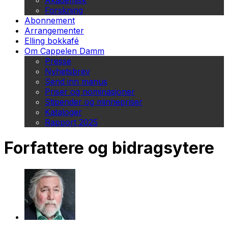
Akademisk
Forskning
Abonnement
Arrangementer
Elling bokkafé
Om Cappelen Damm
Presse
Nyhetsbrev
Send inn manus
Priser og nominasjoner
Stipender og minnepriser
Kataloger
Rapport 2025
Forfattere og bidragsytere