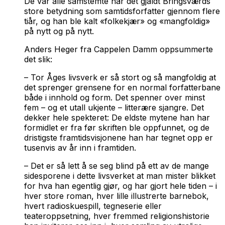
De var alle samstemte når det gjaldt Bringsværds
store betydning som samtidsforfatter gjennom flere
tiår, og han ble kalt «folkekjær» og «mangfoldig»
på nytt og på nytt.
Anders Heger fra Cappelen Damm oppsummerte
det slik:
– Tor Åges livsverk er så stort og så mangfoldig at
det sprenger grensene for en normal forfatterbane
både i innhold og form. Det spenner over minst
fem – og et utall ukjente – litterære sjangre. Det
dekker hele spekteret: De eldste mytene han har
formidlet er fra før skriften ble oppfunnet, og de
dristigste framtidsvisjonene han har tegnet opp er
tusenvis av år inn i framtiden.
– Det er så lett å se seg blind på
ett
av de mange
sidesporene i dette livsverket at man mister blikket
for hva han egentlig gjør, og har gjort hele tiden – i
hver store roman, hver lille illustrerte barnebok,
hvert radioskuespill, tegneserie eller
teateroppsetning, hver fremmed religionshistorie