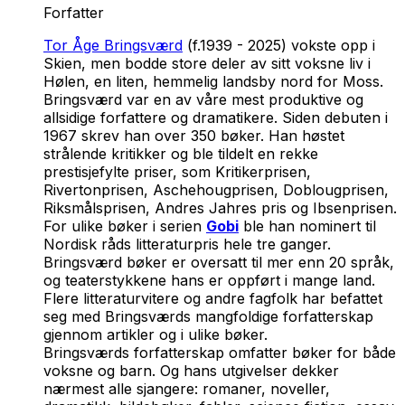
Forfatter
Tor Åge Bringsværd
(f.1939 - 2025) vokste opp i
Skien, men bodde store deler av sitt voksne liv i
Hølen, en liten, hemmelig landsby nord for Moss.
Bringsværd var en av våre mest produktive og
allsidige forfattere og dramatikere. Siden debuten i
1967 skrev han over 350 bøker. Han høstet
strålende kritikker og ble tildelt en rekke
prestisjefylte priser, som Kritikerprisen,
Rivertonprisen, Aschehougprisen, Doblougprisen,
Riksmålsprisen, Andres Jahres pris og Ibsenprisen.
For ulike bøker i serien
Gobi
ble han nominert til
Nordisk råds litteraturpris hele tre ganger.
Bringsværd bøker er oversatt til mer enn 20 språk,
og teaterstykkene hans er oppført i mange land.
Flere litteraturvitere og andre fagfolk har befattet
seg med Bringsværds mangfoldige forfatterskap
gjennom artikler og i ulike bøker.
Bringsværds forfatterskap omfatter bøker for både
voksne og barn. Og hans utgivelser dekker
nærmest alle sjangere: romaner, noveller,