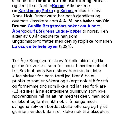
seriene om
Tambar,
Ruffen
,
Karsten og Petra -
og den lille elefanten
Kokos
. Alle bøkene
om
Karsten og Petra
og
Kokos
er illustrert av
Anne Holt. Bringsværd har også gjendiktet og
oversatt klassikere som
A.A. Milnes bøker om Ole
Brumm
,
Gunilla Bergströms bøker om Albert
Åberg
og
Ulf Löfgrens Ludde-bøker
til norsk. I en
alder av 83 år debuterte han som
ungdomsbokforfatter med den dystopiske romanen
La oss velte hele byen
(2024).
Tor Åge Bringsværd skrev for alle aldre, og like
gjerne for voksne som for barn. I medlemsbladet
for Bokklubbens Barn skrev han i sin tid dette:
«Jeg skriver for barn fordi jeg liker å ha et
publikum som er våkent og skarpt nok til å forstå
og fornemme ting som ikke alltid lar seg forklare
(...) jeg liker å ha et intelligent publikum som ikke
nødvendigvis må ha alt inn med teskjeer, men som
er lekent og fantasirikt nok til å henge med i
svingene selv om bordet skulle løfte seg og fly ut
gjennom vinduet. Barn er kloke nok til å akseptere