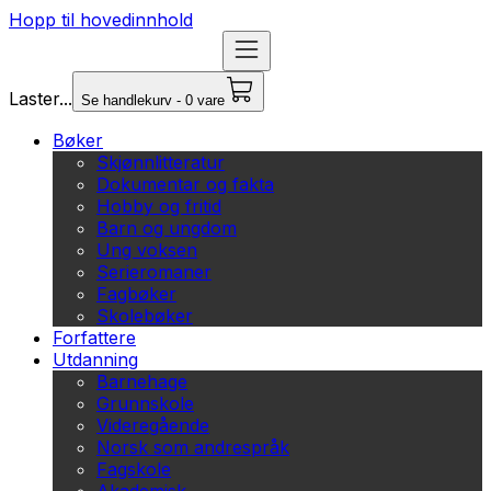
Hopp til hovedinnhold
Laster...
Se handlekurv - 0 vare
Bøker
Skjønnlitteratur
Dokumentar og fakta
Hobby og fritid
Barn og ungdom
Ung voksen
Serieromaner
Fagbøker
Skolebøker
Forfattere
Utdanning
Barnehage
Grunnskole
Videregående
Norsk som andrespråk
Fagskole