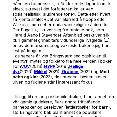
hånd; en humoristisk, reflekterende dagbok om å
eldes, skrevet i det forfatteren kaller «en
sosialrealistisk, sludrende tone». Dette etter hvert
så kjente sitatet «Det var aldri lett å hoppe etter
Wirkola, men det er enda vanskeligere å dø etter
Per Fugelli.», skriver seg fra omtalte bok, som
Harald Aano i Stavanger Aftenblad beskriver slik:
«En gammel grinebiters vidunderlige livsglede (...)
en av de morsomste og vakreste bøkene jeg har
lest på lenge.»
I de senere år viet Bringsværd seg også igjen til
eventyr, myter og folketro fra hele verden i bøker
som
VOV
(2018),
HYPP
(2019),
Hellige
dyr
(2020),
Mikkel
(2021),
Gråbein
(2022) og
Med
nebb og klør
(2023), der hunden, hesten, reven,
ulven og fuglene står i interessant fokus.
I tillegg til en lang rekke bildebøker, blant annet om
vår gamle gudelære, flere andre frittstående
barnebøker og Leseløver (lettlestbøker for barn),
sto Bringsværd bak blant annet de populære