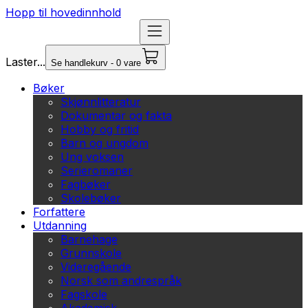
Hopp til hovedinnhold
Laster...
Se handlekurv - 0 vare
Bøker
Skjønnlitteratur
Dokumentar og fakta
Hobby og fritid
Barn og ungdom
Ung voksen
Serieromaner
Fagbøker
Skolebøker
Forfattere
Utdanning
Barnehage
Grunnskole
Videregående
Norsk som andrespråk
Fagskole