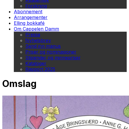
Akademisk
Forskning
Abonnement
Arrangementer
Elling bokkafé
Om Cappelen Damm
Presse
Nyhetsbrev
Send inn manus
Priser og nominasjoner
Stipender og minnepriser
Kataloger
Rapport 2025
Omslag