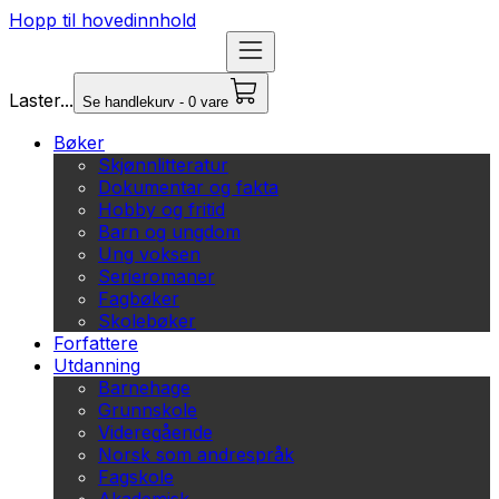
Hopp til hovedinnhold
Laster...
Se handlekurv - 0 vare
Bøker
Skjønnlitteratur
Dokumentar og fakta
Hobby og fritid
Barn og ungdom
Ung voksen
Serieromaner
Fagbøker
Skolebøker
Forfattere
Utdanning
Barnehage
Grunnskole
Videregående
Norsk som andrespråk
Fagskole