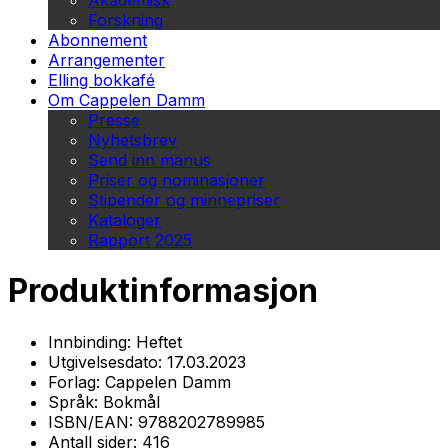
Akademisk
Forskning
Abonnement
Arrangementer
Elling bokkafé
Om Cappelen Damm
Presse
Nyhetsbrev
Send inn manus
Priser og nominasjoner
Stipender og minnepriser
Kataloger
Rapport 2025
Produktinformasjon
Innbinding:
Heftet
Utgivelsesdato:
17.03.2023
Forlag:
Cappelen Damm
Språk:
Bokmål
ISBN/EAN:
9788202789985
Antall sider:
416