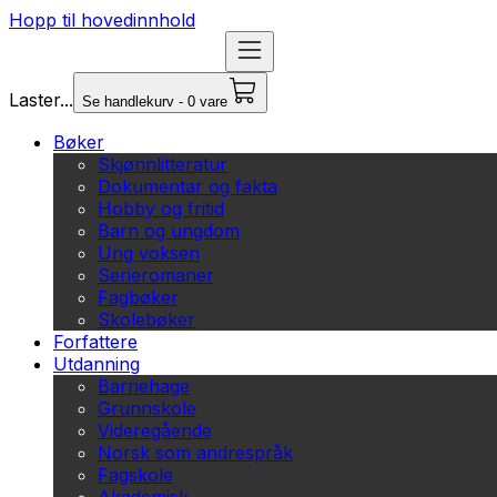
Hopp til hovedinnhold
Laster...
Se handlekurv - 0 vare
Bøker
Skjønnlitteratur
Dokumentar og fakta
Hobby og fritid
Barn og ungdom
Ung voksen
Serieromaner
Fagbøker
Skolebøker
Forfattere
Utdanning
Barnehage
Grunnskole
Videregående
Norsk som andrespråk
Fagskole