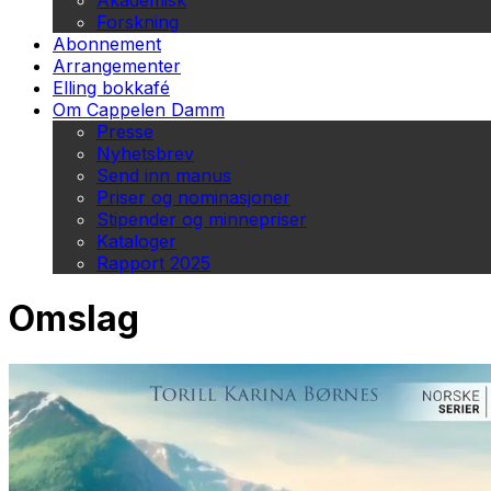
Akademisk
Forskning
Abonnement
Arrangementer
Elling bokkafé
Om Cappelen Damm
Presse
Nyhetsbrev
Send inn manus
Priser og nominasjoner
Stipender og minnepriser
Kataloger
Rapport 2025
Omslag