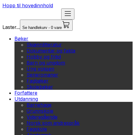
Hopp til hovedinnhold
Laster...
Se handlekurv - 0 vare
Bøker
Skjønnlitteratur
Dokumentar og fakta
Hobby og fritid
Barn og ungdom
Ung voksen
Serieromaner
Fagbøker
Skolebøker
Forfattere
Utdanning
Barnehage
Grunnskole
Videregående
Norsk som andrespråk
Fagskole