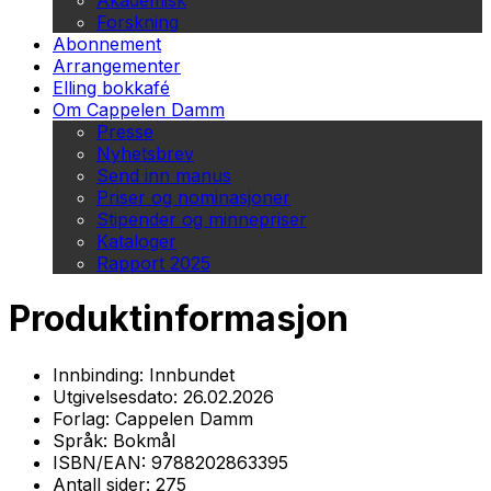
Akademisk
Forskning
Abonnement
Arrangementer
Elling bokkafé
Om Cappelen Damm
Presse
Nyhetsbrev
Send inn manus
Priser og nominasjoner
Stipender og minnepriser
Kataloger
Rapport 2025
Produktinformasjon
Innbinding:
Innbundet
Utgivelsesdato:
26.02.2026
Forlag:
Cappelen Damm
Språk:
Bokmål
ISBN/EAN:
9788202863395
Antall sider:
275