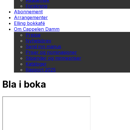
Akademisk
Forskning
Abonnement
Arrangementer
Elling bokkafé
Om Cappelen Damm
Presse
Nyhetsbrev
Send inn manus
Priser og nominasjoner
Stipender og minnepriser
Kataloger
Rapport 2025
Bla i boka