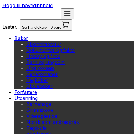
Hopp til hovedinnhold
Laster...
Se handlekurv - 0 vare
Bøker
Skjønnlitteratur
Dokumentar og fakta
Hobby og fritid
Barn og ungdom
Ung voksen
Serieromaner
Fagbøker
Skolebøker
Forfattere
Utdanning
Barnehage
Grunnskole
Videregående
Norsk som andrespråk
Fagskole