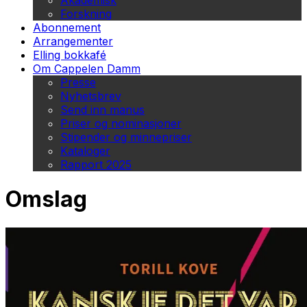
Akademisk
Forskning
Abonnement
Arrangementer
Elling bokkafé
Om Cappelen Damm
Presse
Nyhetsbrev
Send inn manus
Priser og nominasjoner
Stipender og minnepriser
Kataloger
Rapport 2025
Omslag