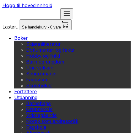
Hopp til hovedinnhold
Laster...
Se handlekurv - 0 vare
Bøker
Skjønnlitteratur
Dokumentar og fakta
Hobby og fritid
Barn og ungdom
Ung voksen
Serieromaner
Fagbøker
Skolebøker
Forfattere
Utdanning
Barnehage
Grunnskole
Videregående
Norsk som andrespråk
Fagskole