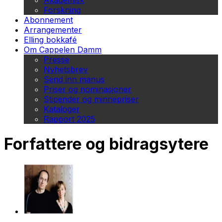
Akademisk
Forskning
Abonnement
Arrangementer
Elling bokkafé
Om Cappelen Damm
Presse
Nyhetsbrev
Send inn manus
Priser og nominasjoner
Stipender og minnepriser
Kataloger
Rapport 2025
Forfattere og bidragsytere