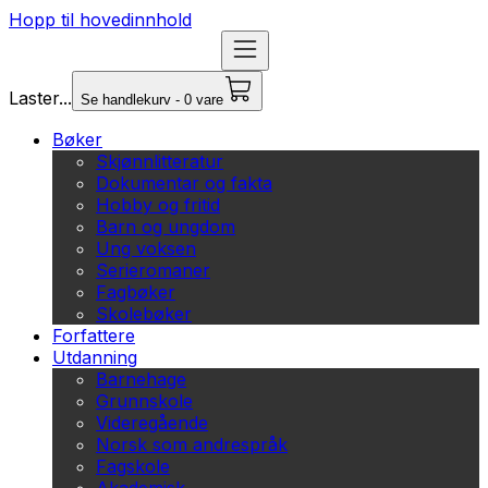
Hopp til hovedinnhold
Laster...
Se handlekurv - 0 vare
Bøker
Skjønnlitteratur
Dokumentar og fakta
Hobby og fritid
Barn og ungdom
Ung voksen
Serieromaner
Fagbøker
Skolebøker
Forfattere
Utdanning
Barnehage
Grunnskole
Videregående
Norsk som andrespråk
Fagskole