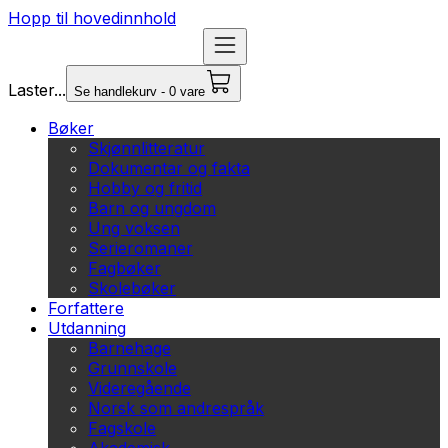
Hopp til hovedinnhold
Laster...
Se handlekurv - 0 vare
Bøker
Skjønnlitteratur
Dokumentar og fakta
Hobby og fritid
Barn og ungdom
Ung voksen
Serieromaner
Fagbøker
Skolebøker
Forfattere
Utdanning
Barnehage
Grunnskole
Videregående
Norsk som andrespråk
Fagskole