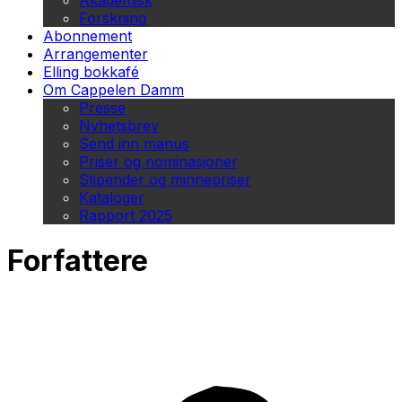
Akademisk
Forskning
Abonnement
Arrangementer
Elling bokkafé
Om Cappelen Damm
Presse
Nyhetsbrev
Send inn manus
Priser og nominasjoner
Stipender og minnepriser
Kataloger
Rapport 2025
Forfattere