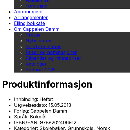
Akademisk
Forskning
Abonnement
Arrangementer
Elling bokkafé
Om Cappelen Damm
Presse
Nyhetsbrev
Send inn manus
Priser og nominasjoner
Stipender og minnepriser
Kataloger
Rapport 2025
Produktinformasjon
Innbinding:
Heftet
Utgivelsesdato:
15.05.2013
Forlag:
Cappelen Damm
Språk:
Bokmål
ISBN/EAN:
9788202406912
Kategorier:
Skolebøker, Grunnskole, Norsk