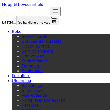
Hopp til hovedinnhold
Laster...
Se handlekurv - 0 vare
Bøker
Skjønnlitteratur
Dokumentar og fakta
Hobby og fritid
Barn og ungdom
Ung voksen
Serieromaner
Fagbøker
Skolebøker
Forfattere
Utdanning
Barnehage
Grunnskole
Videregående
Norsk som andrespråk
Fagskole