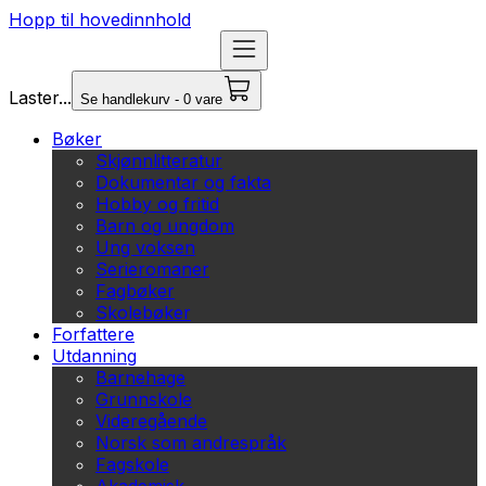
Hopp til hovedinnhold
Laster...
Se handlekurv - 0 vare
Bøker
Skjønnlitteratur
Dokumentar og fakta
Hobby og fritid
Barn og ungdom
Ung voksen
Serieromaner
Fagbøker
Skolebøker
Forfattere
Utdanning
Barnehage
Grunnskole
Videregående
Norsk som andrespråk
Fagskole