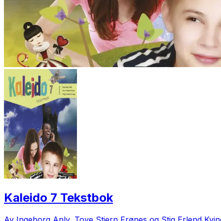
Kaleido 7 Tekstbok
Av Ingeborg Anly, Tove Stjern Frønes og Stig Erlend Kvi