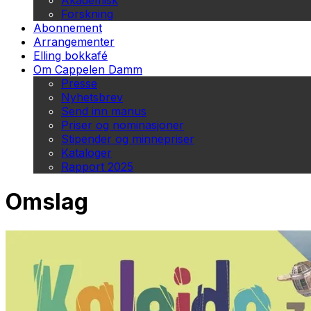
Akademisk
Forskning
Abonnement
Arrangementer
Elling bokkafé
Om Cappelen Damm
Presse
Nyhetsbrev
Send inn manus
Priser og nominasjoner
Stipender og minnepriser
Kataloger
Rapport 2025
Omslag