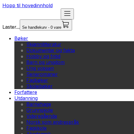
Hopp til hovedinnhold
Laster...
Se handlekurv - 0 vare
Bøker
Skjønnlitteratur
Dokumentar og fakta
Hobby og fritid
Barn og ungdom
Ung voksen
Serieromaner
Fagbøker
Skolebøker
Forfattere
Utdanning
Barnehage
Grunnskole
Videregående
Norsk som andrespråk
Fagskole