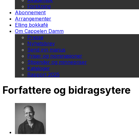
Akademisk
Forskning
Abonnement
Arrangementer
Elling bokkafé
Om Cappelen Damm
Presse
Nyhetsbrev
Send inn manus
Priser og nominasjoner
Stipender og minnepriser
Kataloger
Rapport 2025
Forfattere og bidragsytere