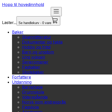
Hopp til hovedinnhold
Laster...
Se handlekurv - 0 vare
Bøker
Skjønnlitteratur
Dokumentar og fakta
Hobby og fritid
Barn og ungdom
Ung voksen
Serieromaner
Fagbøker
Skolebøker
Forfattere
Utdanning
Barnehage
Grunnskole
Videregående
Norsk som andrespråk
Fagskole