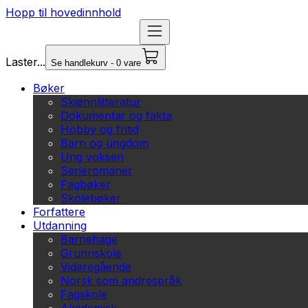
Hopp til hovedinnhold
Laster...
Se handlekurv - 0 vare
Bøker
Skjønnlitteratur
Dokumentar og fakta
Hobby og fritid
Barn og ungdom
Ung voksen
Serieromaner
Fagbøker
Skolebøker
Forfattere
Utdanning
Barnehage
Grunnskole
Videregående
Norsk som andrespråk
Fagskole