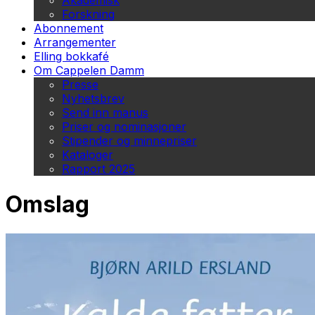
Akademisk
Forskning
Abonnement
Arrangementer
Elling bokkafé
Om Cappelen Damm
Presse
Nyhetsbrev
Send inn manus
Priser og nominasjoner
Stipender og minnepriser
Kataloger
Rapport 2025
Omslag