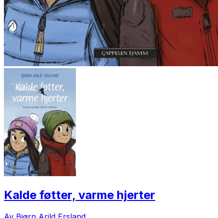
Kalde føtter, varme hjerter
Av Bjørn Arild Ersland