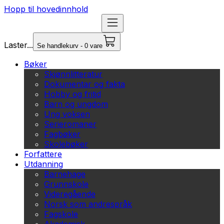
Hopp til hovedinnhold
Laster...
Se handlekurv - 0 vare
Bøker
Skjønnlitteratur
Dokumentar og fakta
Hobby og fritid
Barn og ungdom
Ung voksen
Serieromaner
Fagbøker
Skolebøker
Forfattere
Utdanning
Barnehage
Grunnskole
Videregående
Norsk som andrespråk
Fagskole