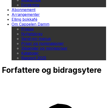
Akademisk
Forskning
Abonnement
Arrangementer
Elling bokkafé
Om Cappelen Damm
Presse
Nyhetsbrev
Send inn manus
Priser og nominasjoner
Stipender og minnepriser
Kataloger
Rapport 2025
Forfattere og bidragsytere