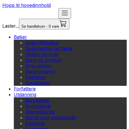
Hopp til hovedinnhold
Laster...
Se handlekurv - 0 vare
Bøker
Skjønnlitteratur
Dokumentar og fakta
Hobby og fritid
Barn og ungdom
Ung voksen
Serieromaner
Fagbøker
Skolebøker
Forfattere
Utdanning
Barnehage
Grunnskole
Videregående
Norsk som andrespråk
Fagskole