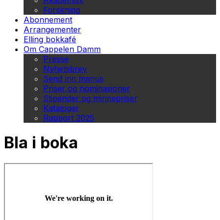
Akademisk
Forskning
Abonnement
Arrangementer
Elling bokkafé
Om Cappelen Damm
Presse
Nyhetsbrev
Send inn manus
Priser og nominasjoner
Stipender og minnepriser
Kataloger
Rapport 2025
Bla i boka