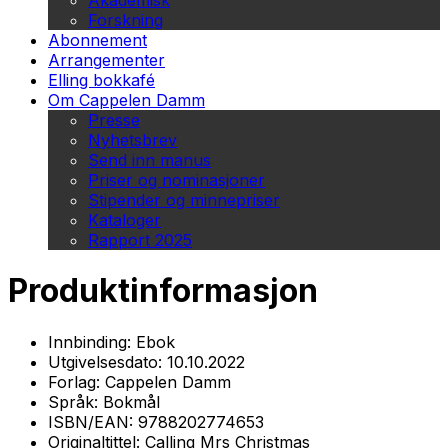
Akademisk
Forskning
Abonnement
Arrangementer
Elling bokkafé
Om Cappelen Damm
Presse
Nyhetsbrev
Send inn manus
Priser og nominasjoner
Stipender og minnepriser
Kataloger
Rapport 2025
Produktinformasjon
Innbinding:
Ebok
Utgivelsesdato:
10.10.2022
Forlag:
Cappelen Damm
Språk:
Bokmål
ISBN/EAN:
9788202774653
Originaltittel:
Calling Mrs Christmas