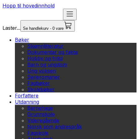
Hopp til hovedinnhold
Laster...
Se handlekurv - 0 vare
Bøker
Skjønnlitteratur
Dokumentar og fakta
Hobby og fritid
Barn og ungdom
Ung voksen
Serieromaner
Fagbøker
Skolebøker
Forfattere
Utdanning
Barnehage
Grunnskole
Videregående
Norsk som andrespråk
Fagskole