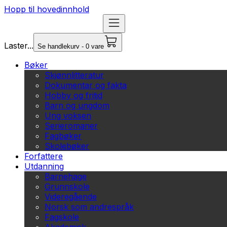
Hopp til hovedinnhold
Laster...
Se handlekurv - 0 vare
Bøker
Skjønnlitteratur
Dokumentar og fakta
Hobby og fritid
Barn og ungdom
Ung voksen
Serieromaner
Fagbøker
Skolebøker
Forfattere
Utdanning
Barnehage
Grunnskole
Videregående
Norsk som andrespråk
Fagskole