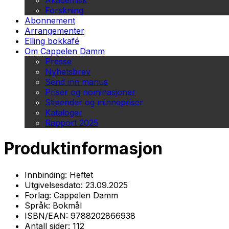
Akademisk
Forskning
Abonnement
Arrangementer
Elling bokkafé
Om Cappelen Damm
Presse
Nyhetsbrev
Send inn manus
Priser og nominasjoner
Stipender og minnepriser
Kataloger
Rapport 2025
Produktinformasjon
Innbinding:
Heftet
Utgivelsesdato:
23.09.2025
Forlag:
Cappelen Damm
Språk:
Bokmål
ISBN/EAN:
9788202866938
Antall sider:
112