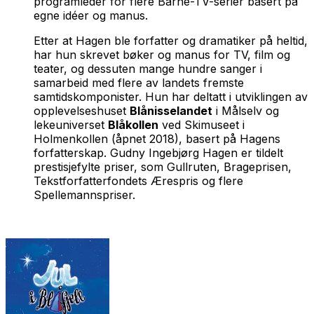
programleder for flere Barne-TV-serier basert på
egne idéer og manus.
Etter at Hagen ble forfatter og dramatiker på heltid,
har hun skrevet bøker og manus for TV, film og
teater, og dessuten mange hundre sanger i
samarbeid med flere av landets fremste
samtidskomponister. Hun har deltatt i utviklingen av
opplevelseshuset
Blånisselandet
i Målselv og
lekeuniverset
Blåkollen
ved Skimuseet i
Holmenkollen (åpnet 2018), basert på Hagens
forfatterskap. Gudny Ingebjørg Hagen er tildelt
prestisjefylte priser, som Gullruten, Brageprisen,
Tekstforfatterfondets Ærespris og flere
Spellemannspriser.