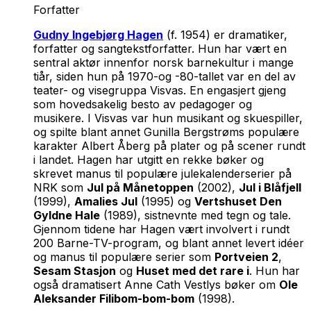
Forfatter
Gudny Ingebjørg Hagen
(f. 1954) er dramatiker,
forfatter og sangtekstforfatter. Hun har vært en
sentral aktør innenfor norsk barnekultur i mange
tiår, siden hun på 1970-og -80-tallet var en del av
teater- og visegruppa Visvas. En engasjert gjeng
som hovedsakelig besto av pedagoger og
musikere. I Visvas var hun musikant og skuespiller,
og spilte blant annet Gunilla Bergstrøms populære
karakter Albert Åberg på plater og på scener rundt
i landet. Hagen har utgitt en rekke bøker og
skrevet manus til populære julekalenderserier på
NRK som
Jul på Månetoppen
(2002),
Jul i Blåfjell
(1999),
Amalies Jul
(1995) og
Vertshuset Den
Gyldne Hale
(1989), sistnevnte med tegn og tale.
Gjennom tidene har Hagen vært involvert i rundt
200 Barne-TV-program, og blant annet levert idéer
og manus til populære serier som
Portveien 2
,
Sesam Stasjon
og
Huset med det rare i
. Hun har
også dramatisert Anne Cath Vestlys bøker om
Ole
Aleksander Filibom-bom-bom
(1998).