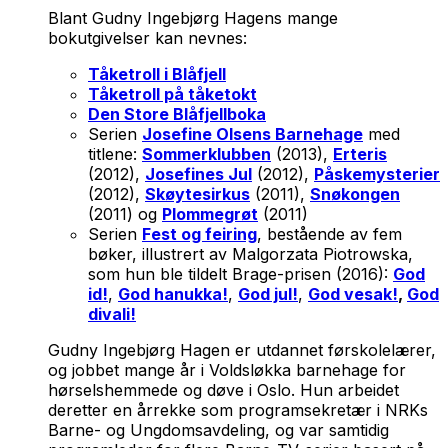
Blant Gudny Ingebjørg Hagens mange
bokutgivelser kan nevnes:
Tåketroll i Blåfjell
Tåketroll på tåketokt
Den Store Blåfjellboka
Serien
Josefine Olsens Barnehage
med
titlene:
Sommerklubben
(2013),
Erteris
(2012),
Josefines Jul
(2012),
Påskemysterier
(2012),
Skøytesirkus
(2011),
Snøkongen
(2011) og
Plommegrøt
(2011)
Serien
Fest og feiring
, bestående av fem
bøker, illustrert av Malgorzata Piotrowska,
som hun ble tildelt Brage-prisen (2016):
God
id!
,
God hanukka!
,
God jul!
,
God vesak!
,
God
divali!
Gudny Ingebjørg Hagen er utdannet førskolelærer,
og jobbet mange år i Voldsløkka barnehage for
hørselshemmede og døve i Oslo. Hun arbeidet
deretter en årrekke som programsekretær i NRKs
Barne- og Ungdomsavdeling, og var samtidig