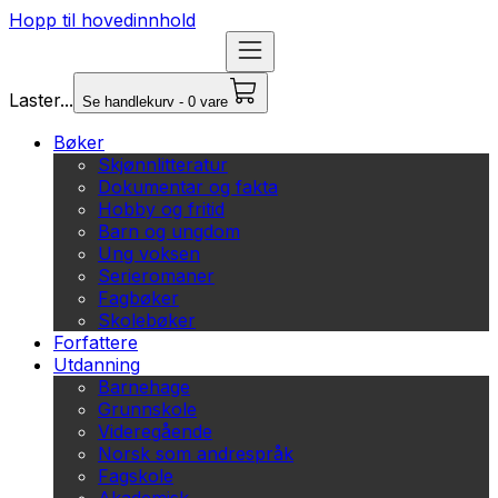
Hopp til hovedinnhold
Laster...
Se handlekurv - 0 vare
Bøker
Skjønnlitteratur
Dokumentar og fakta
Hobby og fritid
Barn og ungdom
Ung voksen
Serieromaner
Fagbøker
Skolebøker
Forfattere
Utdanning
Barnehage
Grunnskole
Videregående
Norsk som andrespråk
Fagskole