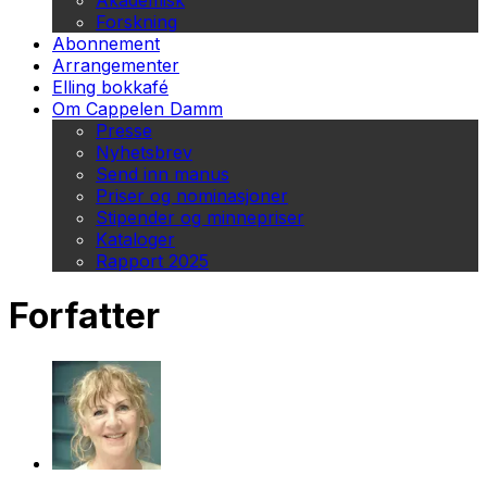
Akademisk
Forskning
Abonnement
Arrangementer
Elling bokkafé
Om Cappelen Damm
Presse
Nyhetsbrev
Send inn manus
Priser og nominasjoner
Stipender og minnepriser
Kataloger
Rapport 2025
Forfatter