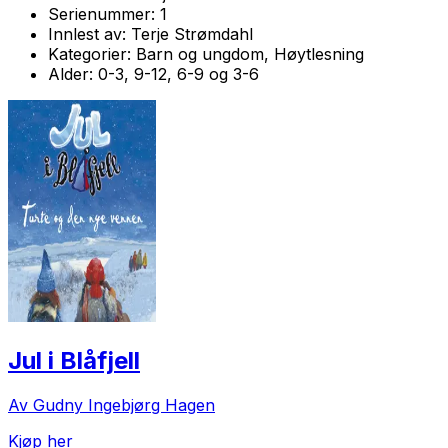
Serienummer:
1
Innlest av:
Terje Strømdahl
Kategorier:
Barn og ungdom, Høytlesning
Alder:
0-3, 9-12, 6-9 og 3-6
Jul i Blåfjell
Av Gudny Ingebjørg Hagen
Kjøp her