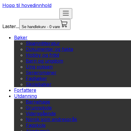
Hopp til hovedinnhold
Laster...
Se handlekurv - 0 vare
Bøker
Skjønnlitteratur
Dokumentar og fakta
Hobby og fritid
Barn og ungdom
Ung voksen
Serieromaner
Fagbøker
Skolebøker
Forfattere
Utdanning
Barnehage
Grunnskole
Videregående
Norsk som andrespråk
Fagskole