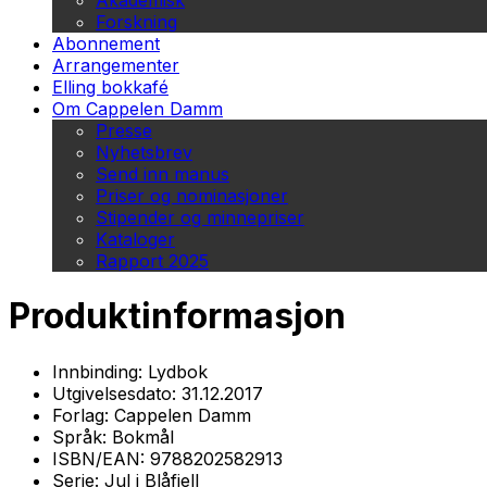
Akademisk
Forskning
Abonnement
Arrangementer
Elling bokkafé
Om Cappelen Damm
Presse
Nyhetsbrev
Send inn manus
Priser og nominasjoner
Stipender og minnepriser
Kataloger
Rapport 2025
Produktinformasjon
Innbinding:
Lydbok
Utgivelsesdato:
31.12.2017
Forlag:
Cappelen Damm
Språk:
Bokmål
ISBN/EAN:
9788202582913
Serie:
Jul i Blåfjell