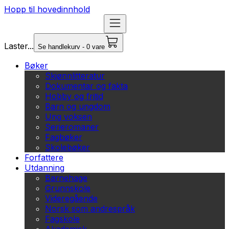
Hopp til hovedinnhold
Laster...
Se handlekurv - 0 vare
Bøker
Skjønnlitteratur
Dokumentar og fakta
Hobby og fritid
Barn og ungdom
Ung voksen
Serieromaner
Fagbøker
Skolebøker
Forfattere
Utdanning
Barnehage
Grunnskole
Videregående
Norsk som andrespråk
Fagskole