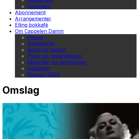
Akademisk
Forskning
Abonnement
Arrangementer
Elling bokkafé
Om Cappelen Damm
Presse
Nyhetsbrev
Send inn manus
Priser og nominasjoner
Stipender og minnepriser
Kataloger
Rapport 2025
Omslag