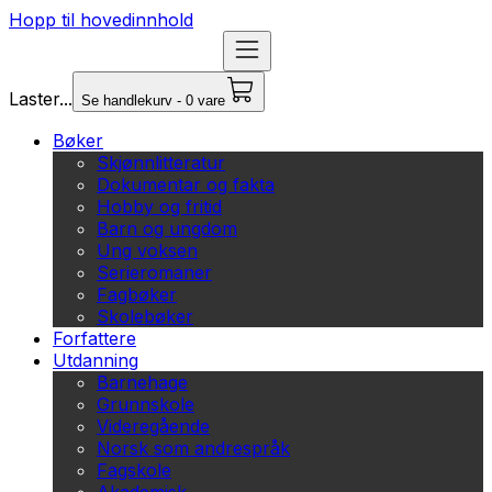
Hopp til hovedinnhold
Laster...
Se handlekurv - 0 vare
Bøker
Skjønnlitteratur
Dokumentar og fakta
Hobby og fritid
Barn og ungdom
Ung voksen
Serieromaner
Fagbøker
Skolebøker
Forfattere
Utdanning
Barnehage
Grunnskole
Videregående
Norsk som andrespråk
Fagskole