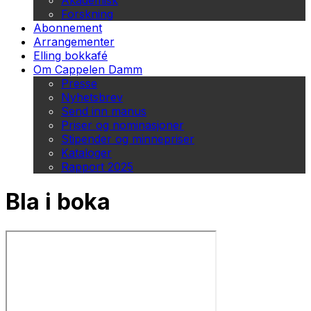
Akademisk
Forskning
Abonnement
Arrangementer
Elling bokkafé
Om Cappelen Damm
Presse
Nyhetsbrev
Send inn manus
Priser og nominasjoner
Stipender og minnepriser
Kataloger
Rapport 2025
Bla i boka